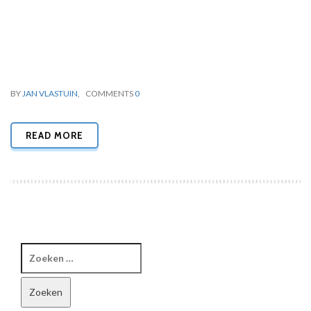
BY
JAN VLASTUIN
,
COMMENTS
0
READ MORE
Zoeken
naar: