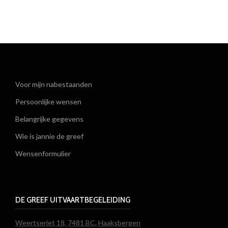
Voor mijn nabestaanden
Persoonlijke wensen
Belangrijke gegevens
Wie is jannie de greef
Wensenformulier
DE GREEF UITVAARTBEGELEIDING
Weertseriet 18, 7481 BC, Haaksbergen