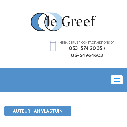
NEEM GERUST CONTACT MET ONS OP
053–574 20 35 /
06-54964603
Toggl
navig
AUTEUR:
JAN VLASTUIN
HOME
ARCHIVES FOR JAN VLASTUIN